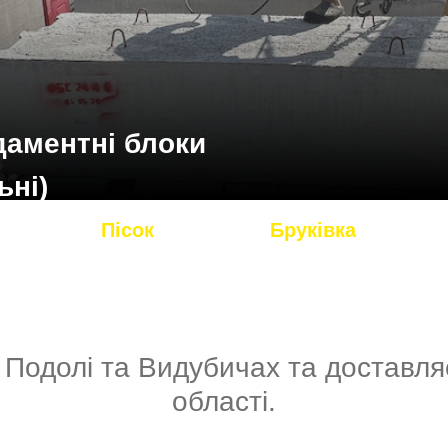
даментні блоки
ьні)
Пісок
Бруківка
Подолі та Видубичах та доставля
області.