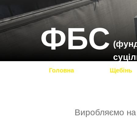
ФБС
(фун
суціл
Головна
Щебінь
Виробляємо на 