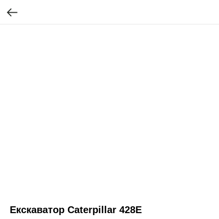
Екскаватор Caterpіllar 428E