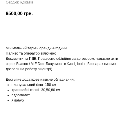
Сердюк Індікатів
9500,00
грн.
Замовити
Мінімальний термін оренди 4 години
Паливо та оператор включено
Документи та ПДВ: Працюємо офіційно за договором, надаємо акти
через Вчасно / M.E.Doc. Базуємось в Києві, Ірпіні, Броварах (маємо
дозволи на роботу в центрі).
Доступне додаткове навісне обладнання:
планувальний ківш- 150 см
траншейні ковші- 30,50,80 см
гідромолот
ямобур