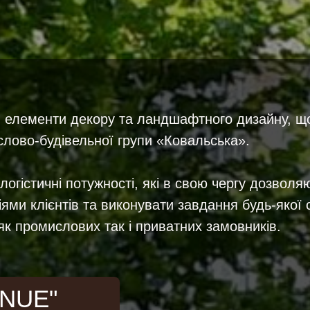
й елементи декору та ландшафтного дизайну, щ
лово-будівельної групи «Ковальська».
огістичні потужності, які в свою чергу дозволя
іями клієнтів та виконувати завдання будь-якої 
як промислових так і приватних замовників.
ENUE"