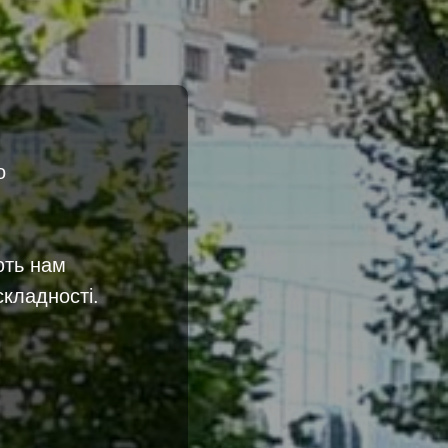
о
ють нам
складності.