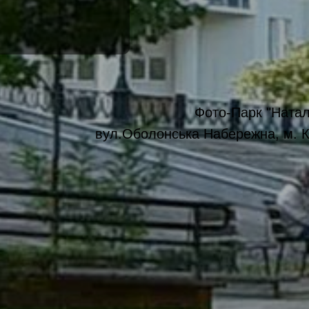
Фото-Парк "Натал
вул.Оболонська Набережна, м. К