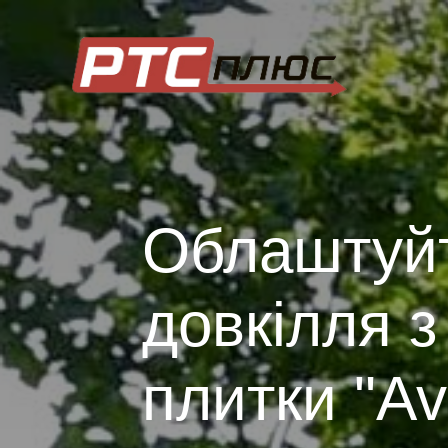
Облаштуй
довкілля з
плитки "Av