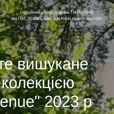
Офіційний дилер бруківки ТМ AVENUE
від ПБГ "Ковальської" в м.Києві та Київської обл.
те вишукане
 колекцією
enue" 2023 р