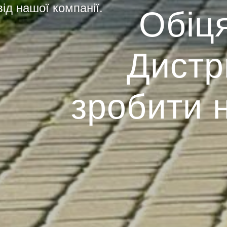
ід нашої компанії.
Обіц
Дистр
зробити 