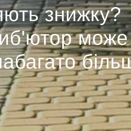
яють знижку?
иб'ютор може
набагато більш